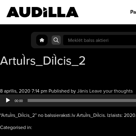
Pa
Search
for:
ArtuÌrs_DiÌcis_2
A
8 aprīlis, 2020 7:14 pm
Published by
Jānis
Leave your thoughts
a
00:00
“ArtuÌrs_DiÌcis_2” no balssieraksti.lv ArtuÌrs_DiÌcis. Izlaists: 2020
Categorised in: