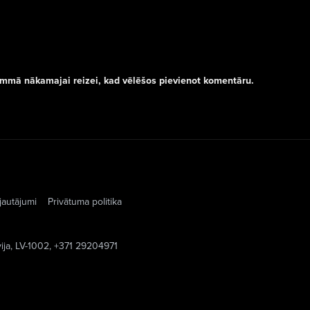
rammā nākamajai reizei, kad vēlēšos pievienot komentāru.
jautājumi
Privātuma politika
vija, LV-1002, +371 29204971