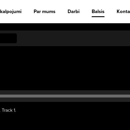
kalpojumi
Par mums
Darbi
Balsis
Konta
udio
tskaņotājs
. Track 1.