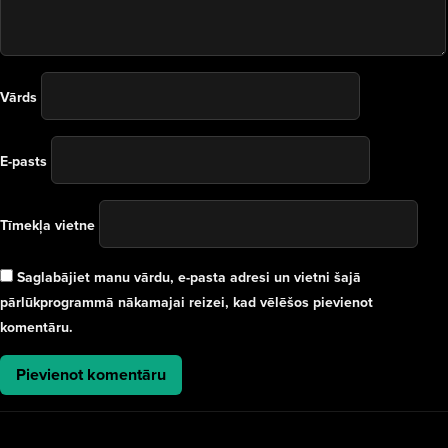
Vārds
E-pasts
Tīmekļa vietne
Saglabājiet manu vārdu, e-pasta adresi un vietni šajā
pārlūkprogrammā nākamajai reizei, kad vēlēšos pievienot
komentāru.