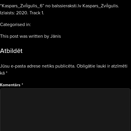
“Kaspars_ZviÌgulis_6” no balssieraksti.lv Kaspars_ZviÌgulis.
Izlaists: 2020. Track 1.
Categorised in:
This post was written by Jānis
Atbildēt
Jūsu e-pasta adrese netiks publicēta.
Obligātie lauki ir atzīmēti
kā
*
Komentārs
*