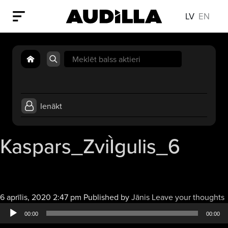
LV
EN
Search
for:
Ienākt
Kaspars_ZviÌgulis_6
6 aprīlis, 2020 2:47 pm
Published by
Jānis
Leave your thoughts
a
00:00
00:00