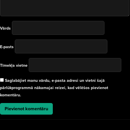
Vārds
E-pasts
Tīmekļa vietne
Saglabājiet manu vārdu, e-pasta adresi un vietni šajā
pārlūkprogrammā nākamajai reizei, kad vēlēšos pievienot
komentāru.