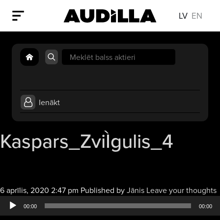
LV
EN
Search
for:
Ienākt
Kaspars_ZviÌgulis_4
6 aprīlis, 2020 2:47 pm
Published by
Jānis
Leave your thoughts
a
00:00
00:00