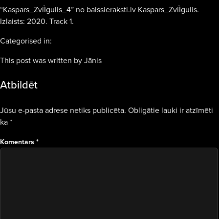
“Kaspars_ZviÌgulis_4” no balssieraksti.lv Kaspars_ZviÌgulis.
Izlaists: 2020. Track 1.
Categorised in:
This post was written by Jānis
Atbildēt
Jūsu e-pasta adrese netiks publicēta.
Obligātie lauki ir atzīmēti
kā
*
Komentārs
*