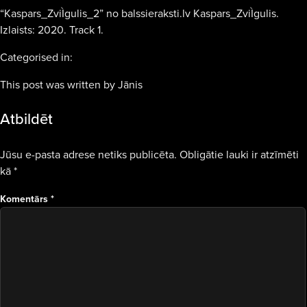
“Kaspars_ZviÌgulis_2” no balssieraksti.lv Kaspars_ZviÌgulis.
Izlaists: 2020. Track 1.
Categorised in:
This post was written by Jānis
Atbildēt
Jūsu e-pasta adrese netiks publicēta.
Obligātie lauki ir atzīmēti
kā
*
Komentārs
*