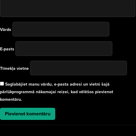
Vārds
E-pasts
Tīmekļa vietne
Saglabājiet manu vārdu, e-pasta adresi un vietni šajā
pārlūkprogrammā nākamajai reizei, kad vēlēšos pievienot
komentāru.