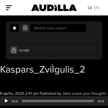
LV
EN
Search
for:
Ienākt
Kaspars_ZviÌgulis_2
6 aprīlis, 2020 2:47 pm
Published by
Jānis
Leave your thoughts
a
00:00
00:00