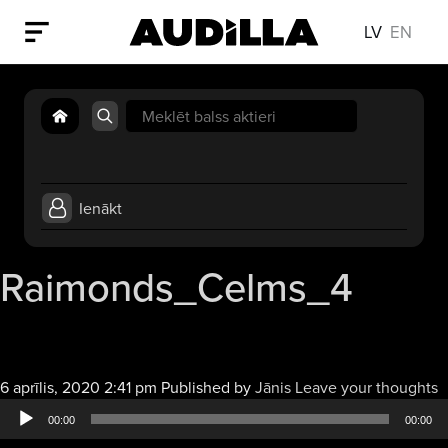
LV
EN
Search
for:
Ienākt
Raimonds_Celms_4
A
6 aprīlis, 2020 2:41 pm
Published by
Jānis
Leave your thoughts
a
00:00
00:00