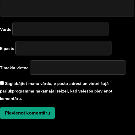
Vārds
E-pasts
Tīmekļa vietne
Saglabājiet manu vārdu, e-pasta adresi un vietni šajā
pārlūkprogrammā nākamajai reizei, kad vēlēšos pievienot
komentāru.