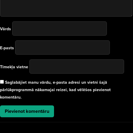
Vārds
E-pasts
Tīmekļa vietne
Saglabājiet manu vārdu, e-pasta adresi un vietni šajā
pārlūkprogrammā nākamajai reizei, kad vēlēšos pievienot
komentāru.