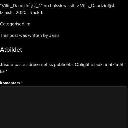
“Vilis_DaudzinÌ§sÌ_4” no balssieraksti.lv Vilis_DaudzinÌ§sÌ.
Izlaists: 2020. Track 1.
Categorised in:
This post was written by Jānis
Atbildēt
Jūsu e-pasta adrese netiks publicēta.
Obligātie lauki ir atzīmēti
kā
*
Komentārs
*