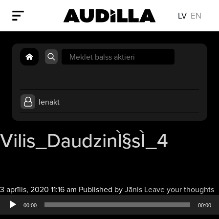
LV
EN
Search
for:
Ienākt
Vilis_DaudzinÌ§sÌ_4
A
3 aprīlis, 2020 11:16 am
Published by
Jānis
Leave your thoughts
a
00:00
00:00