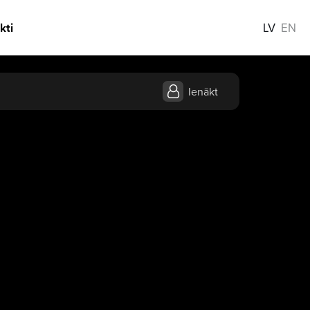
kti
LV
EN
Ienākt