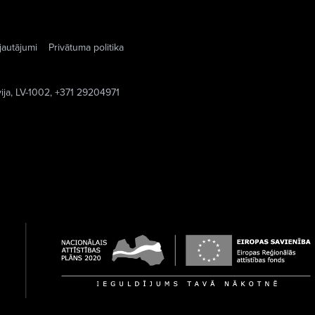
jautājumi
Privātuma politika
vija, LV-1002, +371 29204971