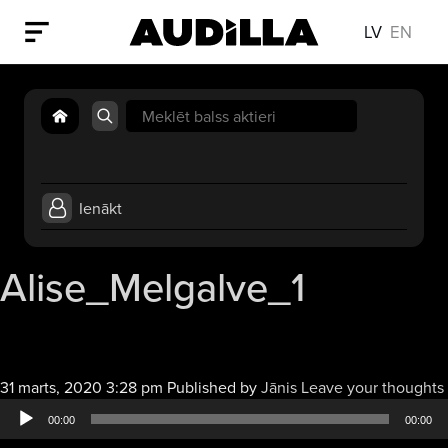
LV
EN
Search
for:
Ienākt
Alise_Melgalve_1
31 marts, 2020 3:28 pm
Published by
Jānis
Leave your thoughts
00:00
00:00