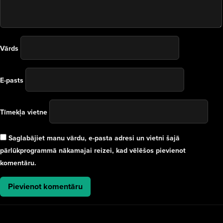
Vārds
E-pasts
Tīmekļa vietne
Saglabājiet manu vārdu, e-pasta adresi un vietni šajā
pārlūkprogrammā nākamajai reizei, kad vēlēšos pievienot
komentāru.