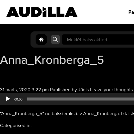
Pa
Search
for:
Anna_Kronberga_5
31 marts, 2020 3:22 pm
Published by
Jānis
Leave your thoughts
00:00
“Anna_Kronberga_5” no balssieraksti.lv Anna_Kronberga. Izlaists
Categorised in: