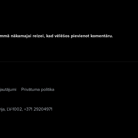
rammā nākamajai reizei, kad vēlēšos pievienot komentāru.
jautājumi
Privātuma politika
vija, LV-1002, +371 29204971