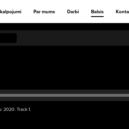
kalpojumi
Par mums
Darbi
Balsis
Konta
Audio
atskaņotājs
: 2020. Track 1.