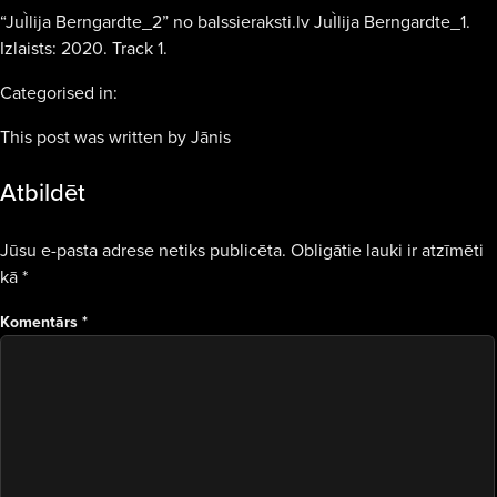
“JuÌlija Berngardte_2” no balssieraksti.lv JuÌlija Berngardte_1.
Izlaists: 2020. Track 1.
Categorised in:
This post was written by Jānis
Atbildēt
Jūsu e-pasta adrese netiks publicēta.
Obligātie lauki ir atzīmēti
kā
*
Komentārs
*