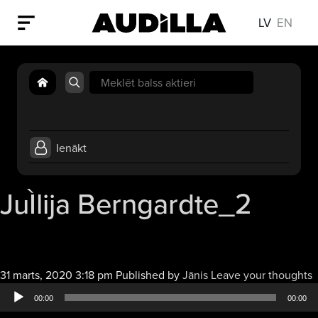
LV
EN
Search
for:
Ienākt
JuÌlija Berngardte_2
A
31 marts, 2020 3:18 pm
Published by
Jānis
Leave your thoughts
a
00:00
00:00