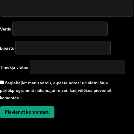
Vārds
E-pasts
Tīmekļa vietne
Saglabājiet manu vārdu, e-pasta adresi un vietni šajā
pārlūkprogrammā nākamajai reizei, kad vēlēšos pievienot
komentāru.