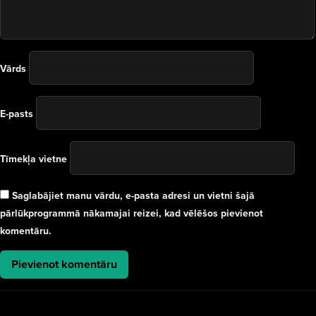
Vārds
E-pasts
Tīmekļa vietne
Saglabājiet manu vārdu, e-pasta adresi un vietni šajā
pārlūkprogrammā nākamajai reizei, kad vēlēšos pievienot
komentāru.