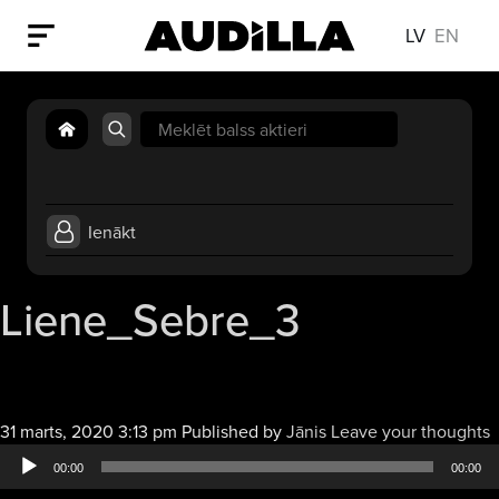
LV
EN
Search
for:
Ienākt
Liene_Sebre_3
A
31 marts, 2020 3:13 pm
Published by
Jānis
Leave your thoughts
a
00:00
00:00