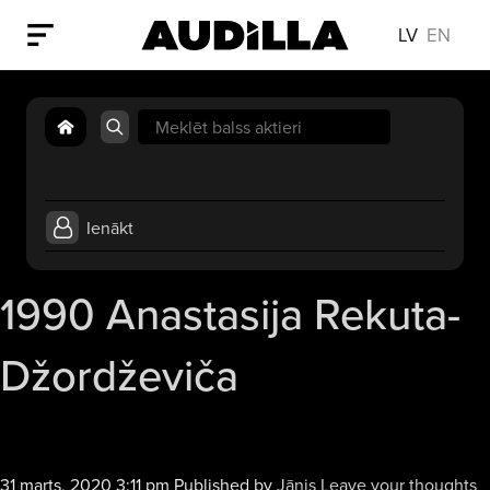
LV
EN
Search
for:
Ienākt
1990 Anastasija Rekuta-
Džordževiča
31 marts, 2020 3:11 pm
Published by
Jānis
Leave your thoughts