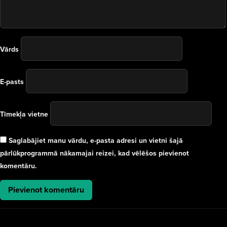
Vārds
E-pasts
Tīmekļa vietne
Saglabājiet manu vārdu, e-pasta adresi un vietni šajā
pārlūkprogrammā nākamajai reizei, kad vēlēšos pievienot
komentāru.