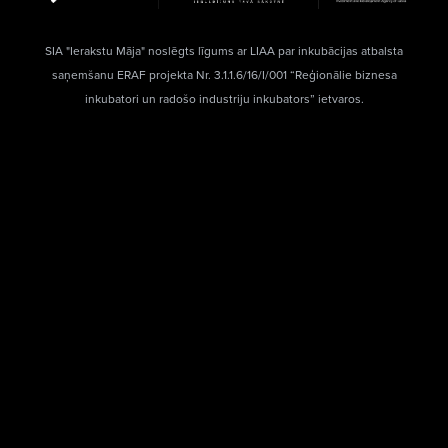
SIA "Ierakstu Māja" noslēgts līgums ar LIAA par inkubācijas atbalsta
saņemšanu ERAF projekta Nr. 3.1.1.6/16/I/001 “Reģionālie biznesa
inkubatori un radošo industriju inkubators” ietvaros.