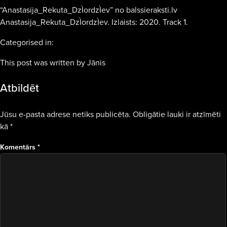
“Anastasija_Rekuta_DzÌordzÌev” no balssieraksti.lv
Anastasija_Rekuta_DzÌordzÌev. Izlaists: 2020. Track 1.
Categorised in:
This post was written by Jānis
Atbildēt
Jūsu e-pasta adrese netiks publicēta.
Obligātie lauki ir atzīmēti
kā
*
Komentārs
*