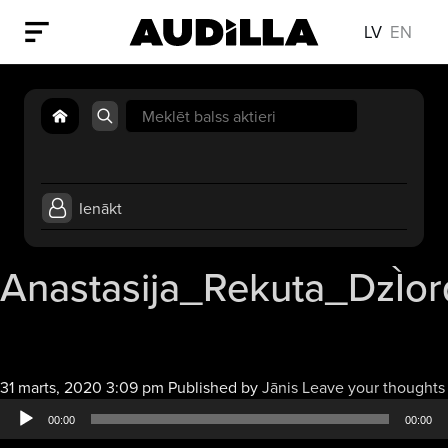
LV
EN
Search
for:
Ienākt
Anastasija_Rekuta_DzÌord
31 marts, 2020 3:09 pm
Published by
Jānis
Leave your thoughts
00:00
00:00