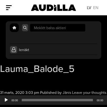
LV
EN
Search
for:
Ienākt
Lauma_Balode_5
31 marts, 2020 3:03 pm
Published by
Jānis
Leave your thoughts
00:00
00:00