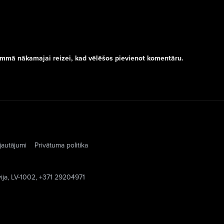
rammā nākamajai reizei, kad vēlēšos pievienot komentāru.
jautājumi
Privātuma politika
vija, LV-1002, +371 29204971