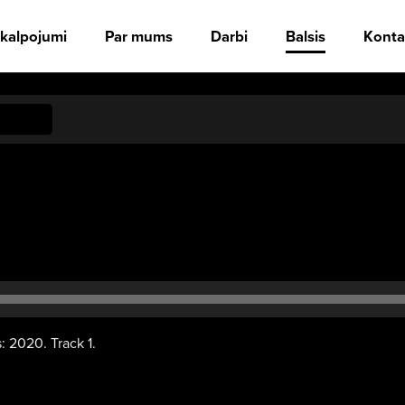
kalpojumi
Par mums
Darbi
Balsis
Konta
Audio
atskaņotājs
: 2020. Track 1.