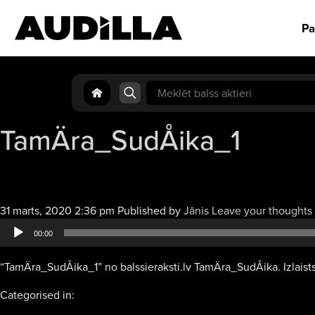
Pa
Search
for:
TamÄra_SudÅika_1
31 marts, 2020 2:36 pm
Published by
Jānis
Leave your thoughts
00:00
“TamÄra_SudÅika_1” no balssieraksti.lv TamÄra_SudÅika. Izlaists
Categorised in: