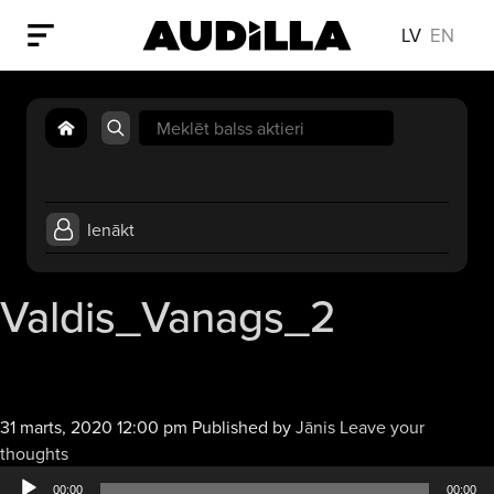
LV
EN
Search
for:
Ienākt
Valdis_Vanags_2
31 marts, 2020 12:00 pm
Published by
Jānis
Leave your
Audio
thoughts
atskaņotājs
00:00
00:00