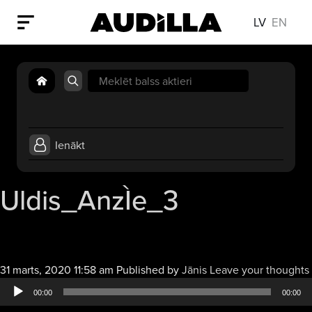
LV
EN
Search
for:
Ienākt
Uldis_AnzÌe_3
31 marts, 2020 11:58 am
Published by
Jānis
Leave your thoughts
00:00
00:00