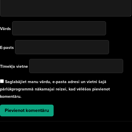
Vārds
E-pasts
Tīmekļa vietne
Saglabājiet manu vārdu, e-pasta adresi un vietni šajā
pārlūkprogrammā nākamajai reizei, kad vēlēšos pievienot
komentāru.