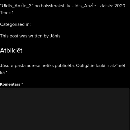
“Uldis_AnzÌe_3” no balssieraksti.lv Uldis_AnzÌe. Izlaists: 2020.
Track 1.
Categorised in:
This post was written by Jānis
Atbildēt
Jūsu e-pasta adrese netiks publicēta.
Obligātie lauki ir atzīmēti
kā
*
Komentārs
*