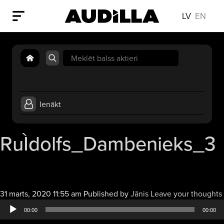
LV
EN
Search
for:
Ienākt
RuÌdolfs_Dambenieks_3
31 marts, 2020 11:55 am
Published by
Jānis
Leave your thoughts
00:00
00:00