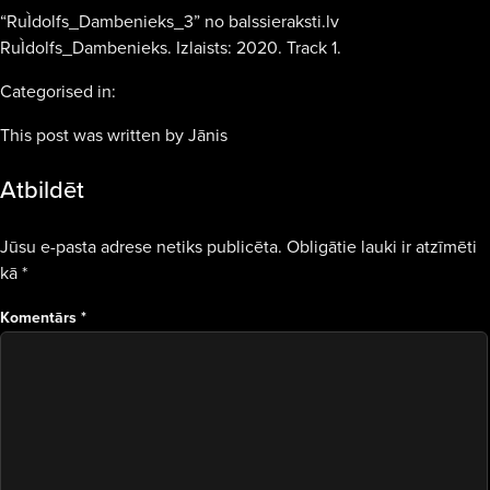
“RuÌdolfs_Dambenieks_3” no balssieraksti.lv
RuÌdolfs_Dambenieks. Izlaists: 2020. Track 1.
Categorised in:
This post was written by Jānis
Atbildēt
Jūsu e-pasta adrese netiks publicēta.
Obligātie lauki ir atzīmēti
kā
*
Komentārs
*