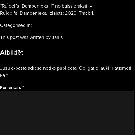
“RuÌdolfs_Dambenieks_1” no balssieraksti.lv
RuÌdolfs_Dambenieks. Izlaists: 2020. Track 1.
Categorised in:
This post was written by Jānis
Atbildēt
Jūsu e-pasta adrese netiks publicēta.
Obligātie lauki ir atzīmēti
kā
*
Komentārs
*