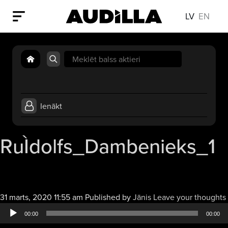
LV
EN
Search
for:
Ienākt
RuÌdolfs_Dambenieks_1
31 marts, 2020 11:55 am
Published by
Jānis
Leave your thoughts
00:00
00:00