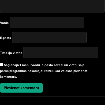
Vārds
E-pasts
Tīmekļa vietne
Saglabājiet manu vārdu, e-pasta adresi un vietni šajā
pārlūkprogrammā nākamajai reizei, kad vēlēšos pievienot
komentāru.