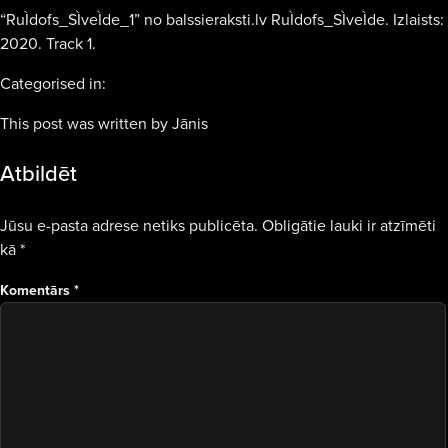
“RuÌdofs_SÌveÌde_1” no balssieraksti.lv RuÌdofs_SÌveÌde. Izlaists:
2020. Track 1.
Categorised in:
This post was written by Jānis
Atbildēt
Jūsu e-pasta adrese netiks publicēta.
Obligātie lauki ir atzīmēti
kā
*
Komentārs
*