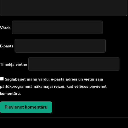
Vārds
E-pasts
Tīmekļa vietne
Saglabājiet manu vārdu, e-pasta adresi un vietni šajā
pārlūkprogrammā nākamajai reizei, kad vēlēšos pievienot
komentāru.