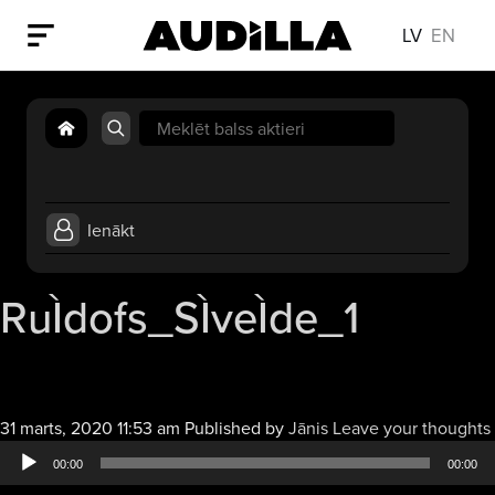
LV
EN
Search
for:
Ienākt
RuÌdofs_SÌveÌde_1
31 marts, 2020 11:53 am
Published by
Jānis
Leave your thoughts
00:00
00:00