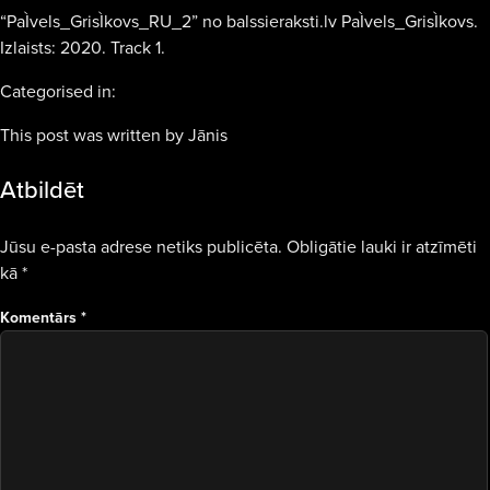
“PaÌvels_GrisÌkovs_RU_2” no balssieraksti.lv PaÌvels_GrisÌkovs.
Izlaists: 2020. Track 1.
Categorised in:
This post was written by Jānis
Atbildēt
Jūsu e-pasta adrese netiks publicēta.
Obligātie lauki ir atzīmēti
kā
*
Komentārs
*