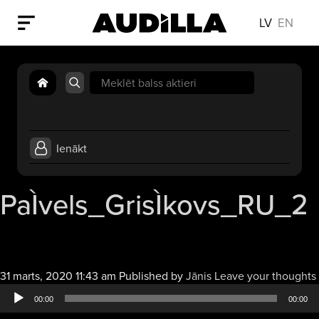
LV
EN
Search
for:
Ienākt
PaÌvels_GrisÌkovs_RU_2
31 marts, 2020 11:43 am
Published by
Jānis
Leave your thoughts
00:00
00:00