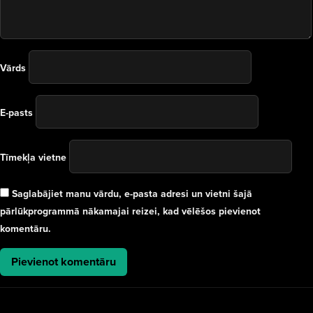
Vārds
E-pasts
Tīmekļa vietne
Saglabājiet manu vārdu, e-pasta adresi un vietni šajā
pārlūkprogrammā nākamajai reizei, kad vēlēšos pievienot
komentāru.