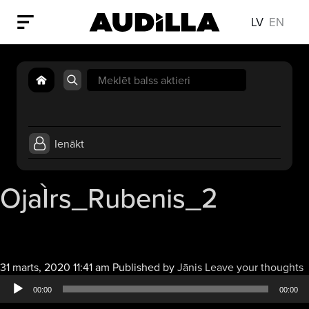
LV
EN
Search
for:
Ienākt
OjaÌrs_Rubenis_2
A
31 marts, 2020 11:41 am
Published by
Jānis
Leave your thoughts
a
00:00
00:00