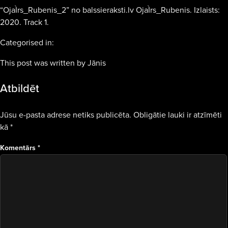
“OjaÌrs_Rubenis_2” no balssieraksti.lv OjaÌrs_Rubenis. Izlaists:
2020. Track 1.
Categorised in:
This post was written by Jānis
Atbildēt
Jūsu e-pasta adrese netiks publicēta.
Obligātie lauki ir atzīmēti
kā
*
Komentārs
*