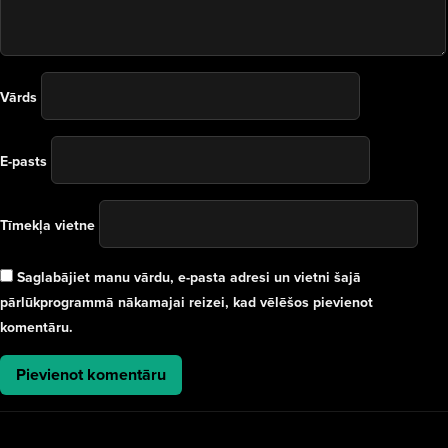
Vārds
E-pasts
Tīmekļa vietne
Saglabājiet manu vārdu, e-pasta adresi un vietni šajā
pārlūkprogrammā nākamajai reizei, kad vēlēšos pievienot
komentāru.