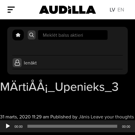
LV
EN
Search
for:
Ienākt
MÄrtiÅÅ¡_Upenieks_3
31 marts, 2020 11:29 am
Published by
Jānis
Leave your thoughts
00:00
00:00