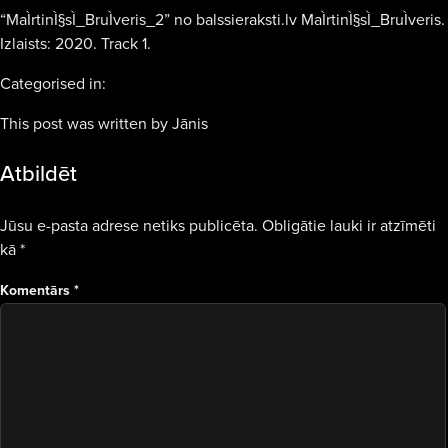
“MaÌrtinÌ§sÌ_BruÌveris_2” no balssieraksti.lv MaÌrtinÌ§sÌ_BruÌveris.
Izlaists: 2020. Track 1.
Categorised in:
This post was written by Jānis
Atbildēt
Jūsu e-pasta adrese netiks publicēta.
Obligātie lauki ir atzīmēti
kā
*
Komentārs
*