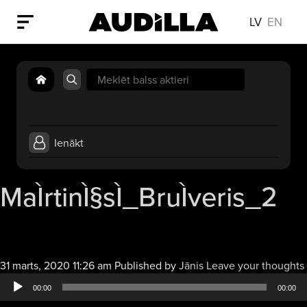
LV
EN
Search
for:
Ienākt
MaÌrtinÌ§sÌ_BruÌveris_2
31 marts, 2020 11:26 am
Published by
Jānis
Leave your thoughts
00:00
00:00