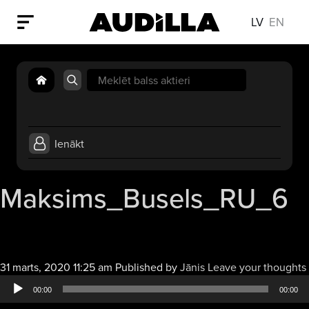
LV
EN
Search
for:
Ienākt
Maksims_Busels_RU_6
31 marts, 2020 11:25 am
Published by
Jānis
Leave your thoughts
00:00
00:00