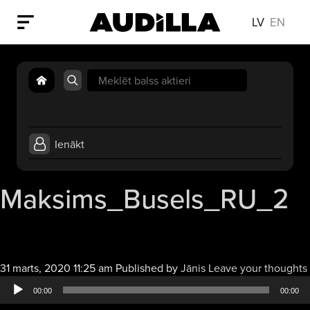
LV
EN
Search
for:
Ienākt
Maksims_Busels_RU_2
31 marts, 2020 11:25 am
Published by
Jānis
Leave your thoughts
00:00
00:00