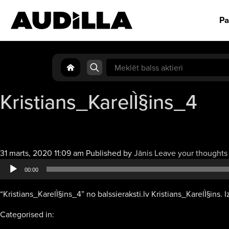
Pa
Search
for:
Kristians_KarelÌ§ins_4
31 marts, 2020 11:09 am
Published by
Jānis
Leave your thoughts
00:00
“Kristians_KarelÌ§ins_4” no balssieraksti.lv Kristians_KarelÌ§ins. Iz
Categorised in: