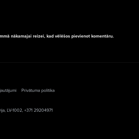
rammā nākamajai reizei, kad vēlēšos pievienot komentāru.
jautājumi
Privātuma politika
vija, LV-1002, +371 29204971