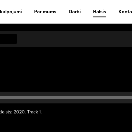
kalpojumi
Par mums
Darbi
Balsis
Konta
Audio
atskaņotājs
laists: 2020. Track 1.