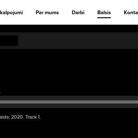
kalpojumi
Par mums
Darbi
Balsis
Konta
Audio
s
atskaņotājs
aists: 2020. Track 1.