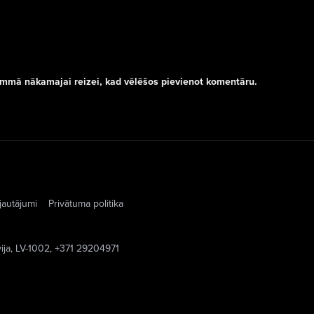
rammā nākamajai reizei, kad vēlēšos pievienot komentāru.
jautājumi
Privātuma politika
vija, LV-1002, +371 29204971