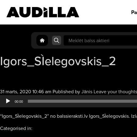
Pa
Search
for:
Igors_SÌelegovskis_2
31 marts, 2020 10:46 am
Published by
Jānis
Leave your thought
00:00
“Igors_SÌelegovskis_2” no balssieraksti.lv Igors_SÌelegovskis. Izl
Categorised in: