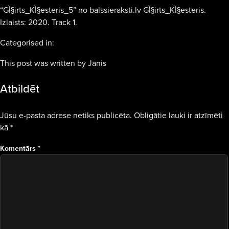
“GÌ§irts_KÌ§esteris_5” no balssieraksti.lv GÌ§irts_KÌ§esteris.
Izlaists: 2020. Track 1.
Categorised in:
This post was written by Jānis
Atbildēt
Jūsu e-pasta adrese netiks publicēta.
Obligātie lauki ir atzīmēti
kā
*
Komentārs
*