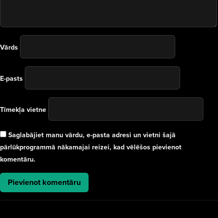
Vārds
E-pasts
Tīmekļa vietne
Saglabājiet manu vārdu, e-pasta adresi un vietni šajā
pārlūkprogrammā nākamajai reizei, kad vēlēšos pievienot
komentāru.