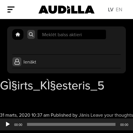
LV
EN
Search
for:
Ienākt
GÌ§irts_KÌ§esteris_5
31 marts, 2020 10:37 am
Published by
Jānis
Leave your thoughts
00:00
00:00