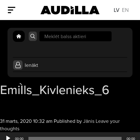
LV
EN
Search
for:
Ienākt
EmiÌls_Kivlenieks_6
31 marts, 2020 10:32 am
Published by
Jānis
Leave your
Audio
thoughts
atskaņotājs
00:00
00:00