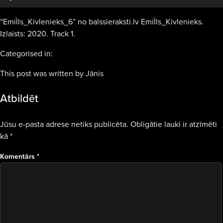
“EmiÌls_Kivlenieks_6” no balssieraksti.lv EmiÌls_Kivlenieks.
Izlaists: 2020. Track 1.
Categorised in:
This post was written by Jānis
Atbildēt
Jūsu e-pasta adrese netiks publicēta.
Obligātie lauki ir atzīmēti
kā
*
Komentārs
*