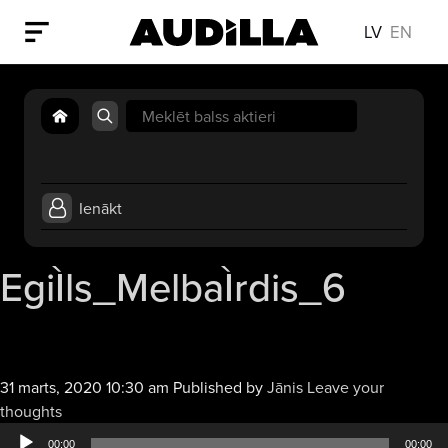
LV
EN
Search
for:
Ienākt
EgiÌls_MelbaÌrdis_6
31 marts, 2020 10:30 am
Published by
Jānis
Leave your
Audio
thoughts
atskaņotājs
00:00
00:00