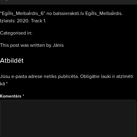
“EgiÌls_MelbaÌrdis_6” no balssieraksti.lv EgiÌls_MelbaÌrdis.
Izlaists: 2020. Track 1.
Categorised in:
This post was written by Jānis
Atbildēt
Jūsu e-pasta adrese netiks publicēta.
Obligātie lauki ir atzīmēti
kā
*
Komentārs
*