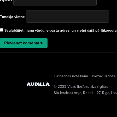
E-pasts
Tīmekļa vietne
Saglabājiet manu vārdu, e-pasta adresi un vietni šajā pārlūkprog
Lietošanas noteikumi
Biežāk uzdotie 
© 2023 Visas tiesības aizsargātas.
SIA Ierakstu māja
, Robežu 27, Rīga, Lat