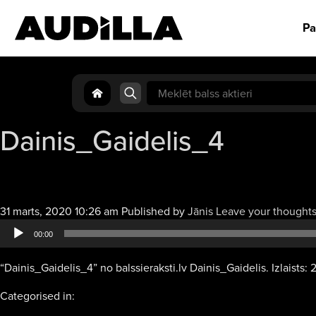
Pa
Search
for:
Dainis_Gaidelis_4
31 marts, 2020 10:26 am
Published by
Jānis
Leave your thought
00:00
“Dainis_Gaidelis_4” no balssieraksti.lv Dainis_Gaidelis. Izlaists: 
Categorised in: