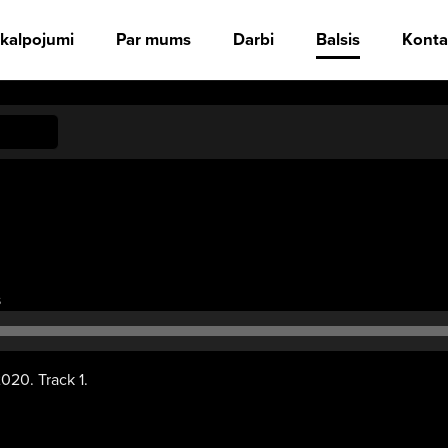
kalpojumi
Par mums
Darbi
Balsis
Konta
Audio
s
atskaņotājs
2020. Track 1.