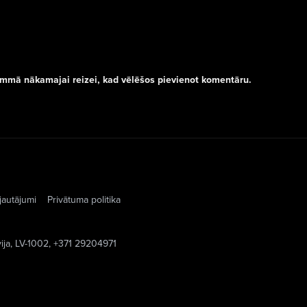
rammā nākamajai reizei, kad vēlēšos pievienot komentāru.
jautājumi
Privātuma politika
vija, LV-1002, +371 29204971