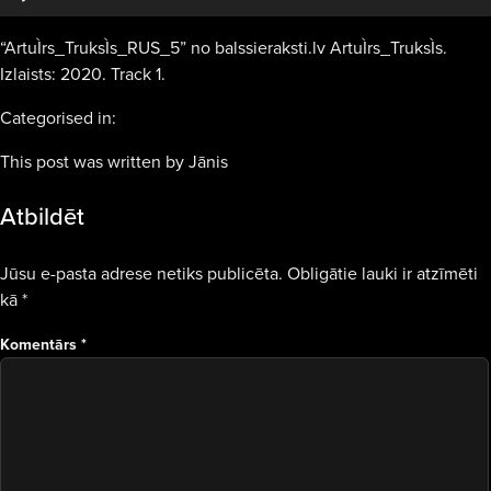
“ArtuÌrs_TruksÌs_RUS_5” no balssieraksti.lv ArtuÌrs_TruksÌs.
Izlaists: 2020. Track 1.
Categorised in:
This post was written by Jānis
Atbildēt
Jūsu e-pasta adrese netiks publicēta.
Obligātie lauki ir atzīmēti
kā
*
Komentārs
*