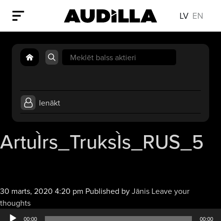
LV
EN
Search
for:
Ienākt
ArtuÌrs_TruksÌs_RUS_5
30 marts, 2020 4:20 pm
Published by
Jānis
Leave your
Audio
thoughts
atskaņotājs
00:00
00:00