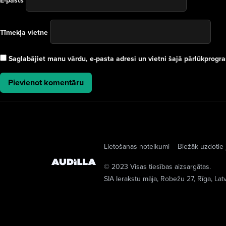
E-pasts
Tīmekļa vietne
Saglabājiet manu vārdu, e-pasta adresi un vietni šajā pārlūkprog
Lietošanas noteikumi
Biežāk uzdotie 
© 2023 Visas tiesības aizsargātas.
SIA Ierakstu māja
, Robežu 27, Rīga, Lat