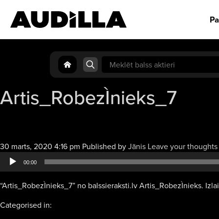
Pa
Search
for:
Artis_RobezÌnieks_7
30 marts, 2020 4:16 pm
Published by
Jānis
Leave your thoughts
00:00
“Artis_RobezÌnieks_7” no balssieraksti.lv Artis_RobezÌnieks. Izlai
Categorised in: