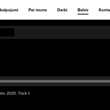
kalpojumi
Par mums
Darbi
Balsis
Konta
Audio
atskaņotājs
sts: 2020. Track 1.