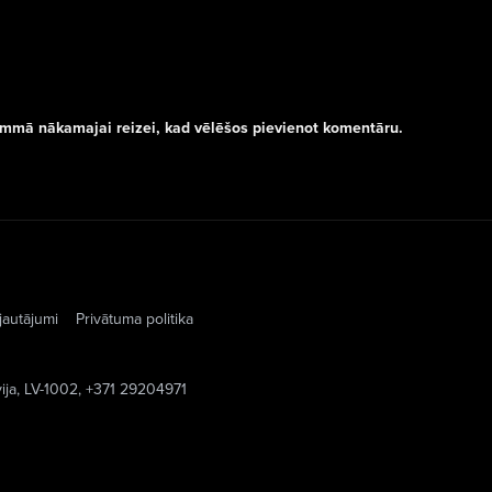
rammā nākamajai reizei, kad vēlēšos pievienot komentāru.
jautājumi
Privātuma politika
vija, LV-1002, +371 29204971