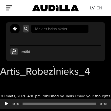
LV
EN
Search
for:
Ienākt
Artis_RobezÌnieks_4
30 marts, 2020 4:16 pm
Published by
Jānis
Leave your thoughts
00:00
00:00