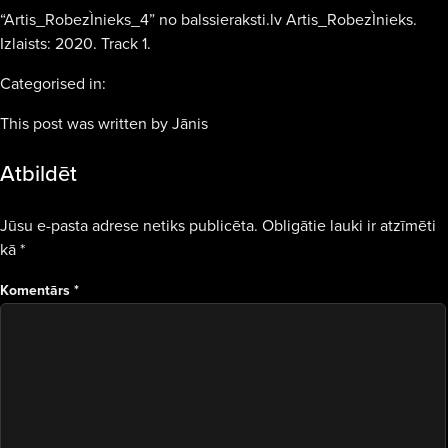
“Artis_RobezÌnieks_4” no balssieraksti.lv Artis_RobezÌnieks.
Izlaists: 2020. Track 1.
Categorised in:
This post was written by Jānis
Atbildēt
Jūsu e-pasta adrese netiks publicēta.
Obligātie lauki ir atzīmēti
kā
*
Komentārs
*