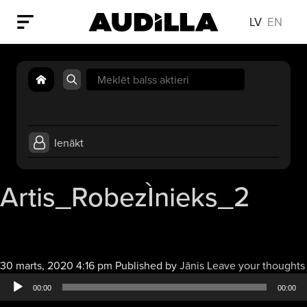
LV
EN
Search
for:
Ienākt
Artis_RobezÌnieks_2
30 marts, 2020 4:16 pm
Published by
Jānis
Leave your thoughts
00:00
00:00