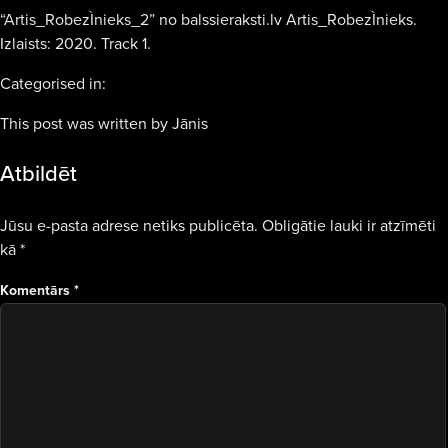
“Artis_RobezÌnieks_2” no balssieraksti.lv Artis_RobezÌnieks.
Izlaists: 2020. Track 1.
Categorised in:
This post was written by Jānis
Atbildēt
Jūsu e-pasta adrese netiks publicēta.
Obligātie lauki ir atzīmēti
kā
*
Komentārs
*