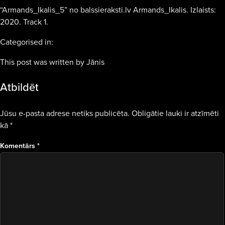
“Armands_Ikalis_5” no balssieraksti.lv Armands_Ikalis. Izlaists:
2020. Track 1.
Categorised in:
This post was written by Jānis
Atbildēt
Jūsu e-pasta adrese netiks publicēta.
Obligātie lauki ir atzīmēti
kā
*
Komentārs
*