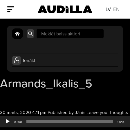
LV
EN
Search
for:
Ienākt
Armands_Ikalis_5
30 marts, 2020 4:11 pm
Published by
Jānis
Leave your thoughts
a
00:00
00:00