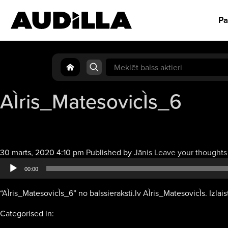
Pa
Search
for:
AÌris_MatesovicÌs_6
30 marts, 2020 4:10 pm
Published by
Jānis
Leave your thoughts
00:00
“AÌris_MatesovicÌs_6” no balssieraksti.lv AÌris_MatesovicÌs. Izlai
Categorised in: