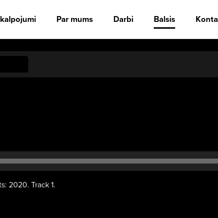
kalpojumi
Par mums
Darbi
Balsis
Konta
Audio
atskaņotājs
sts: 2020. Track 1.