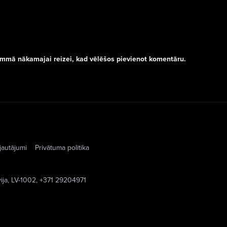
rammā nākamajai reizei, kad vēlēšos pievienot komentāru.
jautājumi
Privātuma politika
vija, LV-1002, +371 29204971