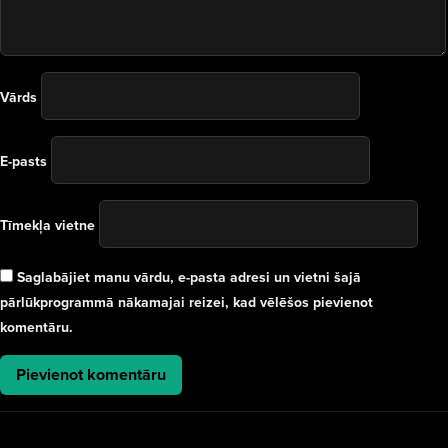
Vārds
E-pasts
Tīmekļa vietne
Saglabājiet manu vārdu, e-pasta adresi un vietni šajā
pārlūkprogrammā nākamajai reizei, kad vēlēšos pievienot
komentāru.