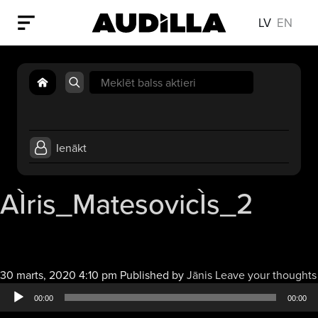
LV
EN
Search
for:
Ienākt
AÌris_MatesovicÌs_2
30 marts, 2020 4:10 pm
Published by
Jānis
Leave your thoughts
00:00
00:00