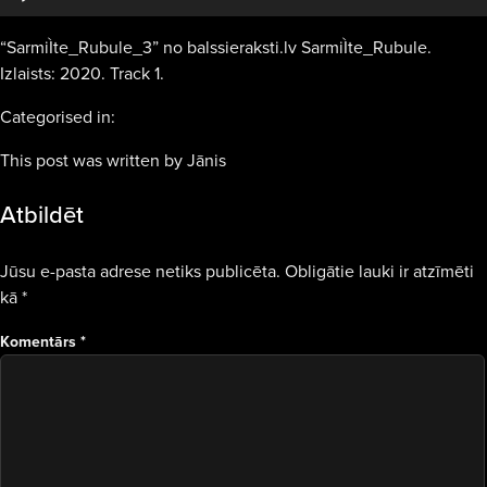
“SarmiÌte_Rubule_3” no balssieraksti.lv SarmiÌte_Rubule.
Izlaists: 2020. Track 1.
Categorised in:
This post was written by Jānis
Atbildēt
Jūsu e-pasta adrese netiks publicēta.
Obligātie lauki ir atzīmēti
kā
*
Komentārs
*