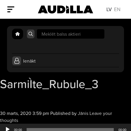
LV
EN
Search
for:
Ienākt
SarmiÌte_Rubule_3
30 marts, 2020 3:59 pm
Published by
Jānis
Leave your
Audio
thoughts
atskaņotājs
00:00
00:00