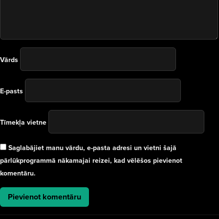
Vārds
E-pasts
Tīmekļa vietne
Saglabājiet manu vārdu, e-pasta adresi un vietni šajā
pārlūkprogrammā nākamajai reizei, kad vēlēšos pievienot
komentāru.