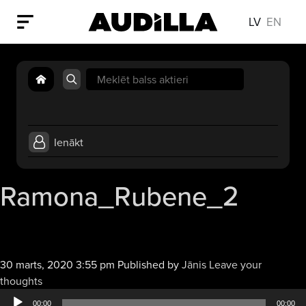
LV
EN
Search
for:
Ienākt
Ramona_Rubene_2
30 marts, 2020 3:55 pm
Published by
Jānis
Leave your
Audio
thoughts
atskaņotājs
00:00
00:00