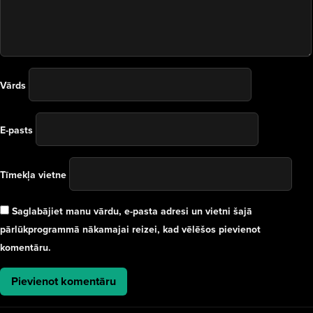
Vārds
E-pasts
Tīmekļa vietne
Saglabājiet manu vārdu, e-pasta adresi un vietni šajā
pārlūkprogrammā nākamajai reizei, kad vēlēšos pievienot
komentāru.