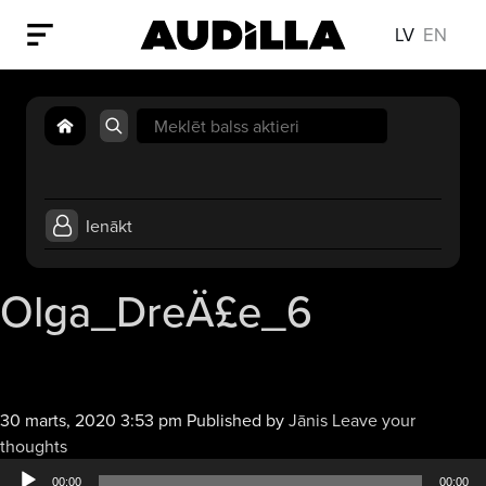
LV
EN
Search
for:
Ienākt
Olga_DreÄ£e_6
30 marts, 2020 3:53 pm
Published by
Jānis
Leave your
Audio
thoughts
atskaņotājs
00:00
00:00