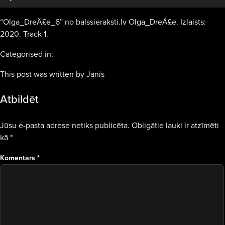
“Olga_DreÄ£e_6” no balssieraksti.lv Olga_DreÄ£e. Izlaists:
2020. Track 1.
Categorised in:
This post was written by Jānis
Atbildēt
Jūsu e-pasta adrese netiks publicēta.
Obligātie lauki ir atzīmēti
kā
*
Komentārs
*