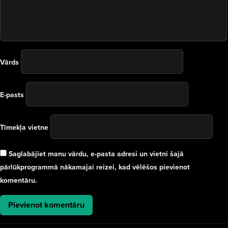
Vārds
E-pasts
Tīmekļa vietne
Saglabājiet manu vārdu, e-pasta adresi un vietni šajā
pārlūkprogrammā nākamajai reizei, kad vēlēšos pievienot
komentāru.