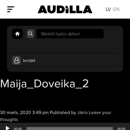
LV
EN
Search
for:
Ienākt
Maija_Doveika_2
30 marts, 2020 3:49 pm
Published by
Jānis
Leave your
Audio
thoughts
atskaņotājs
00:00
00:00