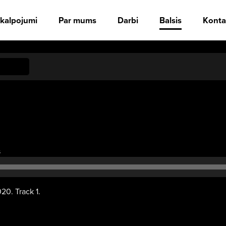
kalpojumi
Par mums
Darbi
Balsis
Konta
Audio
s
atskaņotājs
020. Track 1.