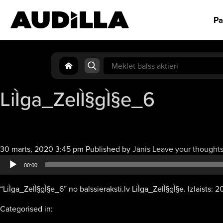
Pa
Search
for:
LiÌga_ZelÌ§gÌ§e_6
30 marts, 2020 3:45 pm
Published by
Jānis
Leave your thought
00:00
“LiÌga_ZelÌ§gÌ§e_6” no balssieraksti.lv LiÌga_ZelÌ§gÌ§e. Izlaists: 2
Categorised in: