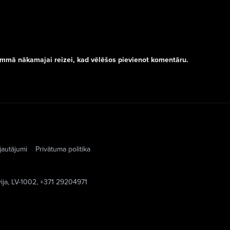
rammā nākamajai reizei, kad vēlēšos pievienot komentāru.
jautājumi
Privātuma politika
vija, LV-1002, +371 29204971