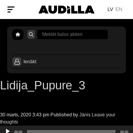
LV
EN
Search
for:
Ienākt
Lidija_Pupure_3
30 marts, 2020 3:43 pm
Published by
Jānis
Leave your
Audio
thoughts
atskaņotājs
00:00
00:00