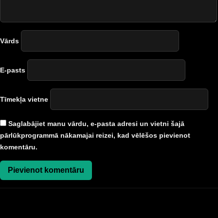
Vārds
E-pasts
Tīmekļa vietne
Saglabājiet manu vārdu, e-pasta adresi un vietni šajā
pārlūkprogrammā nākamajai reizei, kad vēlēšos pievienot
komentāru.