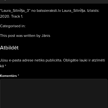
“Laura_SilinÌ§a_3” no balssieraksti.lv Laura_SilinÌ§a. Izlaists:
2020. Track 1.
Categorised in:
This post was written by Jānis
Atbildēt
Jūsu e-pasta adrese netiks publicēta.
Obligātie lauki ir atzīmēti
kā
*
Komentārs
*