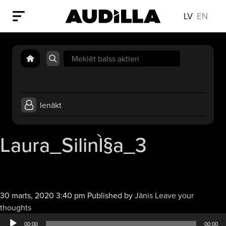
LV
EN
Search
for:
Ienākt
Laura_SilinÌ§a_3
30 marts, 2020 3:40 pm
Published by
Jānis
Leave your
Audio
thoughts
atskaņotājs
00:00
00:00