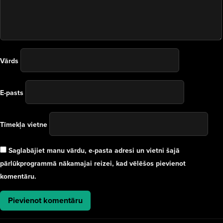
Vārds
E-pasts
Tīmekļa vietne
Saglabājiet manu vārdu, e-pasta adresi un vietni šajā
pārlūkprogrammā nākamajai reizei, kad vēlēšos pievienot
komentāru.