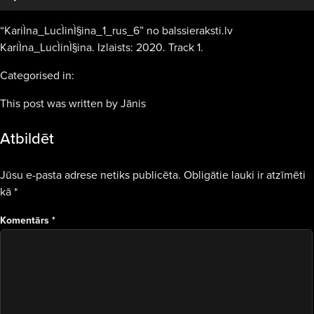
“KariÌna_LucÌinÌ§ina_1_rus_6” no balssieraksti.lv
KariÌna_LucÌinÌ§ina. Izlaists: 2020. Track 1.
Categorised in:
This post was written by Jānis
Atbildēt
Jūsu e-pasta adrese netiks publicēta.
Obligātie lauki ir atzīmēti
kā
*
Komentārs
*