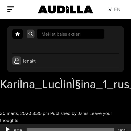
LV
EN
Search
for:
Ienākt
KariÌna_LucÌinÌ§ina_1_ru
30 marts, 2020 3:35 pm
Published by
Jānis
Leave your
Audio
thoughts
atskaņotājs
00:00
00:00