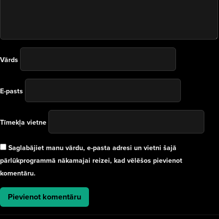
Vārds
E-pasts
Tīmekļa vietne
Saglabājiet manu vārdu, e-pasta adresi un vietni šajā
pārlūkprogrammā nākamajai reizei, kad vēlēšos pievienot
komentāru.