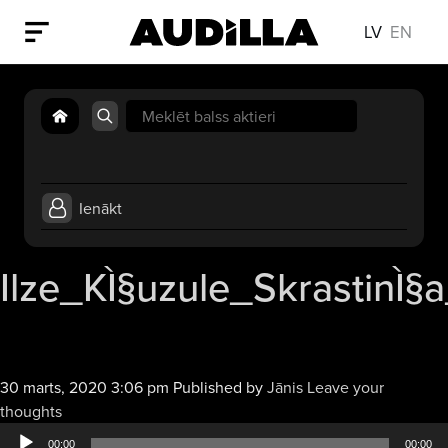
LV
EN
Search
for:
Ienākt
Ilze_KÌ§uzule_SkrastinÌ§
30 marts, 2020 3:06 pm
Published by
Jānis
Leave your
Audio
thoughts
atskaņotājs
00:00
00:00