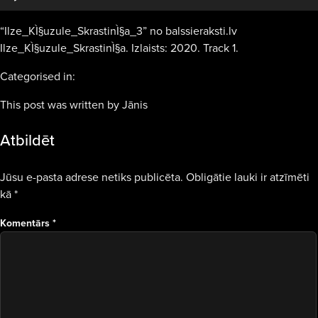
“Ilze_KÌ§uzule_SkrastinÌ§a_3” no balssieraksti.lv
Ilze_KÌ§uzule_SkrastinÌ§a. Izlaists: 2020. Track 1.
Categorised in:
This post was written by Jānis
Atbildēt
Jūsu e-pasta adrese netiks publicēta.
Obligātie lauki ir atzīmēti
kā
*
Komentārs
*