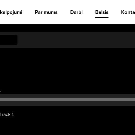
kalpojumi
Par mums
Darbi
Balsis
Konta
Audio
s
atskaņotājs
Track 1.