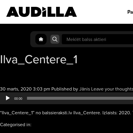
Pa
Search
for:
Ilva_Centere_1
30 marts, 2020 3:03 pm
Published by
Jānis
Leave your thought
00:00
“Ilva_Centere_1” no balssieraksti.lv Ilva_Centere. Izlaists: 2020. 
Categorised in: