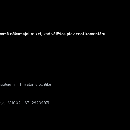
rammā nākamajai reizei, kad vēlēšos pievienot komentāru.
jautājumi
Privātuma politika
vija, LV-1002, +371 29204971