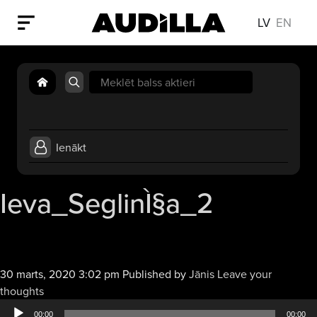
LV
EN
Search
for:
Ienākt
Ieva_SeglinÌ§a_2
30 marts, 2020 3:02 pm
Published by
Jānis
Leave your
Audio
thoughts
atskaņotājs
00:00
00:00