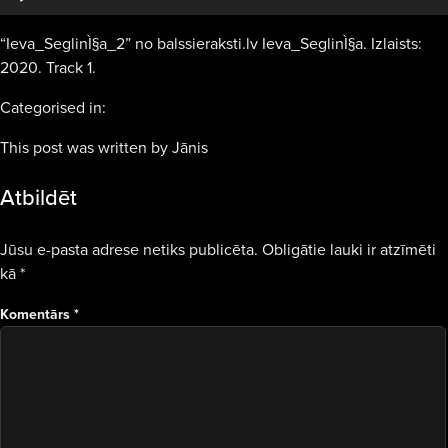
“Ieva_SeglinÌ§a_2” no balssieraksti.lv Ieva_SeglinÌ§a. Izlaists:
2020. Track 1.
Categorised in:
This post was written by Jānis
Atbildēt
Jūsu e-pasta adrese netiks publicēta.
Obligātie lauki ir atzīmēti
kā
*
Komentārs
*